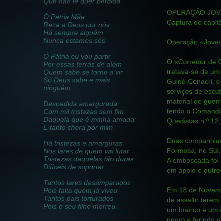
Que não te quer perdida.
OPERAÇÃO JOV
Ó Pátria Mãe
Captura do capit
Reza a Deus por nós
Há sempre alguém
Nunca estamos sós.
Operação «Jove»
Ó Pátria eu vou partir
O «Corredor de Gu
Por essas terras de além
tratava-se de um 
Quem sabe se torno a vir
Só Deus sabe e mais
Guiné-Conacri, e
ninguém.
serviços de esc
material de guerr
Despedida amargurada
tendo o Comando-
Com mil tristezas sem fim
Daquela que é minha amada
Quedistas n.º 12,
E tanto chora por mim
Duas companhias 
Há tristezas e amarguras
Formosa, no Sul, 
Nos lares de quem vai lutar
Tristezas daquelas tão duras
A emboscada foi
Difíceis de suportar
em apoio e outros
Tantos lares desamparados
Em 18 de Novembr
Pois falta quem lá viveu
Tantos pais torturados
de assalto terem
Pois o seu filho morreu.
um branco e um n
negro e ferindo o