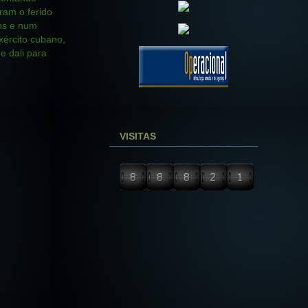
ram o ferido
os e num
xército cubano,
e dali para
VISITAS