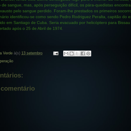
o de sangue, mas, após perseguição difícil, os pára-quedistas encontra
austo pelo sangue perdido. Foram-lhe prestados os primeiros socorr
mário identificou-se como sendo Pedro Rodriguez Peralta, capitão do e
ido em Santiago de Cuba. Seria evacuado por helicóptero para Bissau 
ertado após o 25 de Abril de 1974.
a Verde
à(s)
13 setembro
peração
tários:
 comentário