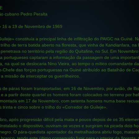
E
ão cubano Pedro Peralta
 16 a 19 de Novembro de 1969
ileje» constituía a principal linha de infiltração do PAIGC na Guiné. N
trilho de terra batida aberto na floresta, que vinha de Kandianfara, na
 penetrava no território pela região do Quitafine, no Sul. Em Novembro
uta portugueses captaram a informação da passagem de uma importan
a, na qual se deslocaria Nino Vieira, ao tempo o mítico comandante da
Chefe das forças portuguesas na Guiné atribuído ao Batalhão de Ca
 a missão de interceptar os guerrilheiros.
de páras foram transportadas, em 16 de Novembro, por avião, de Bis
e a partir deste quartel os homens foram colocados no terreno por hel
 montada em 17 de Novembro, com setenta homens numa base recuada,
 trinta e cinco sobre o trilho do «Corredor de Guileje».
o, após progressão difícil pela mata e pouco depois de os 35 eleme
 instalado o dispositivo, ouviram-se vozes e surgiram na picada dois 
egro. O pára-quedista apontador da metralhadora abriu fogo, matando
 branco, tendo este último conseguido fugir para o interior da floresta,