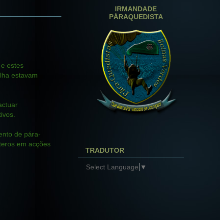
IRMANDADE
PÁRAQUEDISTA
 e estes
ilha estavam
actuar
ivos.
ento de pára-
pteros em acções
TRADUTOR
Select Language
▼