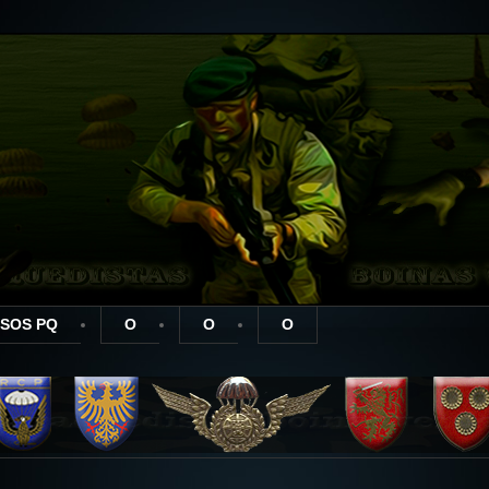
SOS PQ
O
O
O