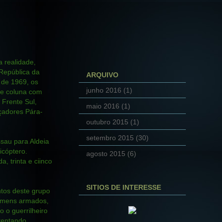
a realidade,
 República da
ARQUIVO
 de 1969, os
junho 2016
(1)
te coluna com
 Frente Sul,
maio 2016
(1)
çadores Pára-
outubro 2015
(1)
setembro 2015
(30)
sau para Aldeia
icóptero.
agosto 2015
(6)
 trinta e ciinco
SITIOS DE INTERESSE
ntos deste grupo
homens armados,
 o guerrilheiro
 tentando